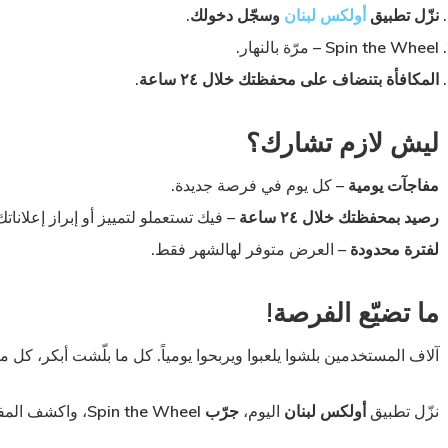
نزّل تطبيق
أولكس لبنان
وسجّل دخولك
.
Spin the Wheel –
مرّة بالنهار.
المكافأة بتنضاف على محفظتك خلال ٢٤ ساعة
.
ليش لازم تشارك؟
مفاجآت يومية
– كل يوم في فرصة جديدة.
رصيد بمحفظتك خلال ٢٤ ساعة
– فيك تستعملو لتمييز أو إبراز إعلاناتك
لفترة محدودة
– العرض متوفر لهالشهر فقط.
ما تضيّع الفرصة!
آلاف المستخدمين بلشوا يلعبوا ويربحوا يومياً. كل ما بلّشت أبكر، كل
نزّل تطبيق
أولكس لبنان
اليوم،
جرّب Spin the Wheel
، واكشف المفا