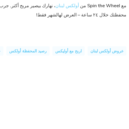
مع
Spin the Wheel
من
أولكس لبنان
، نهارك بيصير مربح أكتر. جر
محفظتك خلال ٢٤ ساعة – العرض لهالشهر فقط!
عروض أولكس لبنان
اربح مع أوليكس
رصيد المحفظة أولكس
ح