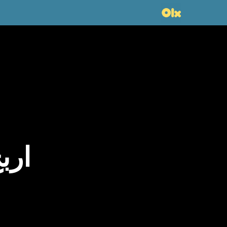
Ski
t
mai
conten
ارب