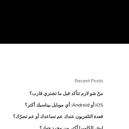
Recent Posts
منّ شو لازم تتأكد قبل ما تشتري قارب؟
iOS أو Android: أي موبايل بيناسبك أكتر؟
قعدة التلفزيون عندك عم تساعدك أو عم تضرّك؟
ليش الكاميرا أكتر من مجرد جهاز؟