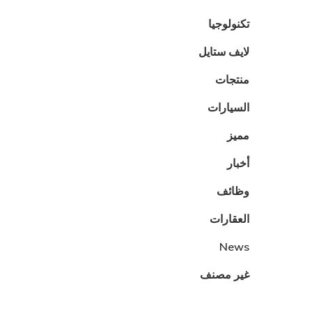
تكنولوجيا
لايف ستايل
منتجات
السيارات
مميز
أخبار
وظائف
العقارات
News
غير مصنف