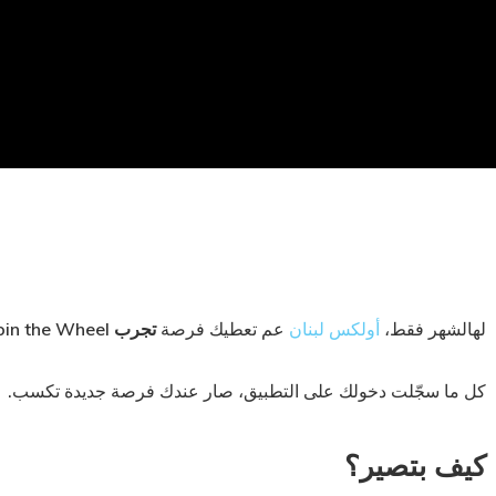
لهالشهر فقط،
أولكس لبنان
عم تعطيك فرصة
تجرب Spin the Wheel وتربح مفاجآت يومية بمحفظتك
كل ما سجّلت دخولك على التطبيق، صار عندك فرصة جديدة تكسب.
كيف بتصير؟